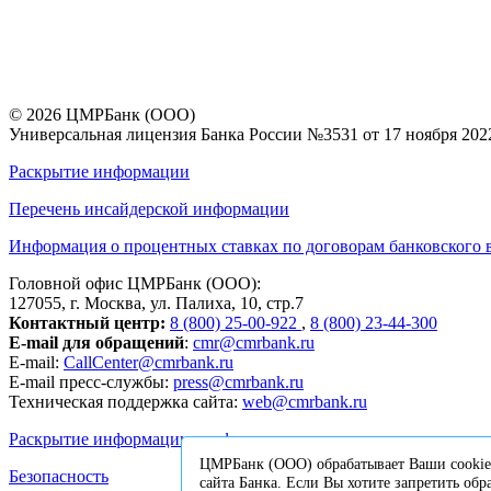
© 2026 ЦМРБанк (ООО)
Универсальная лицензия Банка России №3531 от 17 ноября 2022
Раскрытие информации
Перечень инсайдерской информации
Информация о процентных ставках по договорам банковского 
Головной офис ЦМРБанк (ООО):
127055, г. Москва, ул. Палиха, 10, стр.7
Контактный центр:
8 (800) 25-00-922
,
8 (800) 23-44-300
E-mail для обращений
:
cmr@cmrbank.ru
E-mail:
CallCenter@cmrbank.ru
E-mail пресс-службы:
press@cmrbank.ru
Техническая поддержка сайта:
web@cmrbank.ru
Раскрытие информации профессиональным участником рынка 
ЦМРБанк (ООО) обрабатывает Ваши cookie 
Безопасность
сайта Банка. Если Вы хотите запретить обра