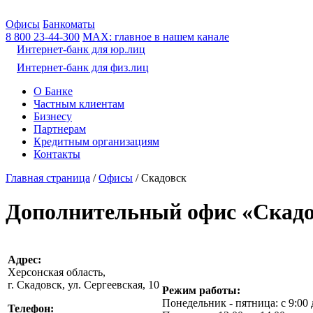
Офисы
Банкоматы
8 800
23-44-300
МАХ: главное в нашем канале
Интернет-банк для юр.лиц
Интернет-банк для физ.лиц
О Банке
Частным клиентам
Бизнесу
Партнерам
Кредитным организациям
Контакты
Главная страница
/
Офисы
/
Скадовск
Дополнительный офис «Скад
Адрес:
Херсонская область,
г. Скадовск, ул. Сергеевская, 10
Режим работы:
Понедельник - пятница: с 9:00 
Телефон: