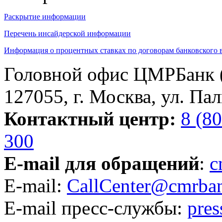
Раскрытие информации
Перечень инсайдерской информации
Информация о процентных ставках по договорам банковского 
Головной офис ЦМРБанк 
127055, г. Москва, ул. Пал
Контактный центр:
8 (8
300
E-mail для обращений
:
c
E-mail:
CallCenter@cmrban
E-mail пресс-службы:
pre