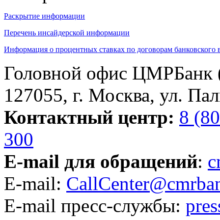
Раскрытие информации
Перечень инсайдерской информации
Информация о процентных ставках по договорам банковского 
Головной офис ЦМРБанк 
127055, г. Москва, ул. Пал
Контактный центр:
8 (8
300
E-mail для обращений
:
c
E-mail:
CallCenter@cmrban
E-mail пресс-службы:
pre