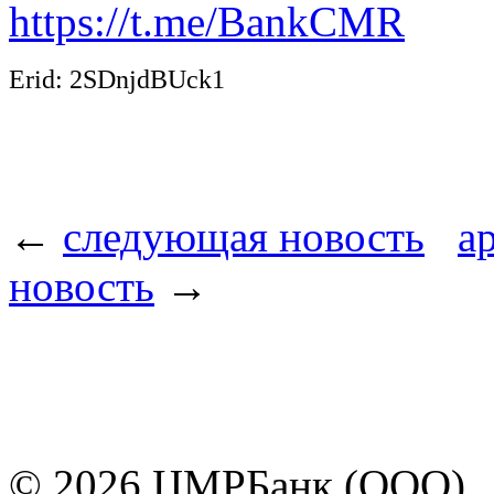
https://t.me/BankCMR
Erid: 2SDnjdBUck1
←
следующая новость
а
новость
→
© 2026 ЦМРБанк (ООО)